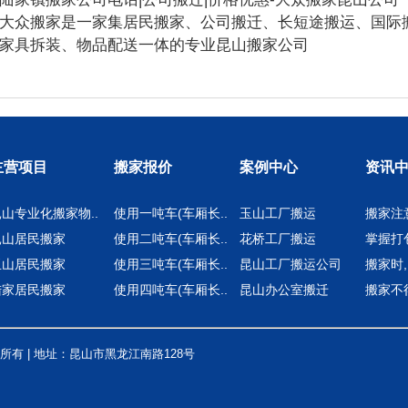
大众搬家是一家集居民搬家、公司搬迁、长短途搬运、国际
家具拆装、物品配送一体的专业昆山搬家公司
主营项目
搬家报价
案例中心
资讯
山专业化搬家物..
使用一吨车(车厢长..
玉山工厂搬运
搬家注
昆山居民搬家
使用二吨车(车厢长..
花桥工厂搬运
掌握打
玉山居民搬家
使用三吨车(车厢长..
昆山工厂搬运公司
搬家时,
陆家居民搬家
使用四吨车(车厢长..
昆山办公室搬迁
搬家不
有 | 地址：昆山市黑龙江南路128号